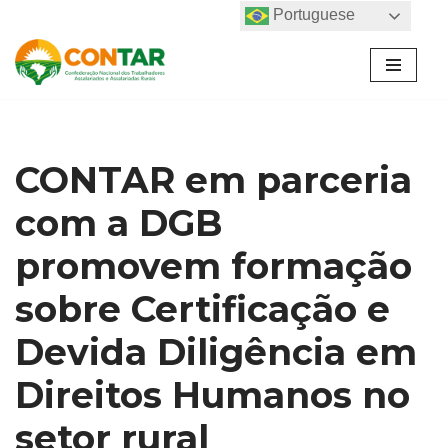
Portuguese
Pular
para
o
conteúdo
CONTAR em parceria
com a DGB
promovem formação
sobre Certificação e
Devida Diligência em
Direitos Humanos no
setor rural