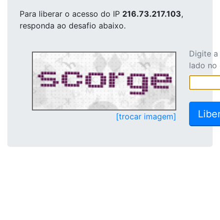
Para liberar o acesso
do IP
216.73.217.103
,
responda ao desafio abaixo.
Digite 
lado no
[trocar imagem]