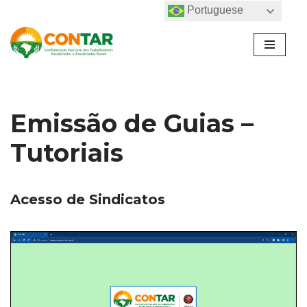
Portuguese
Pular
para
o
conteúdo
Emissão de Guias –
Tutoriais
Acesso de Sindicatos