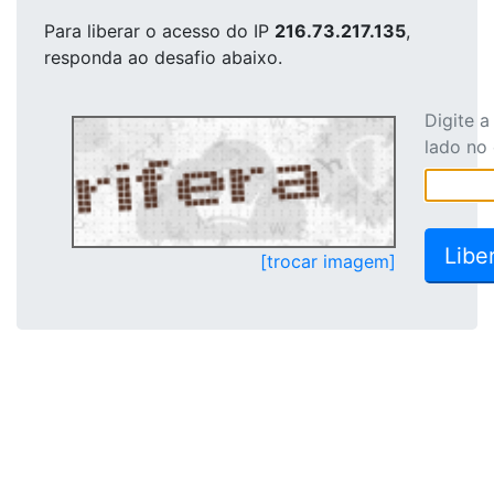
Para liberar o acesso
do IP
216.73.217.135
,
responda ao desafio abaixo.
Digite 
lado no
[trocar imagem]