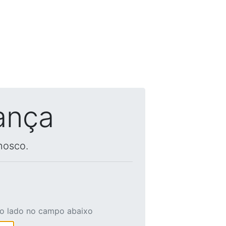
ança
nosco.
ao lado no campo abaixo