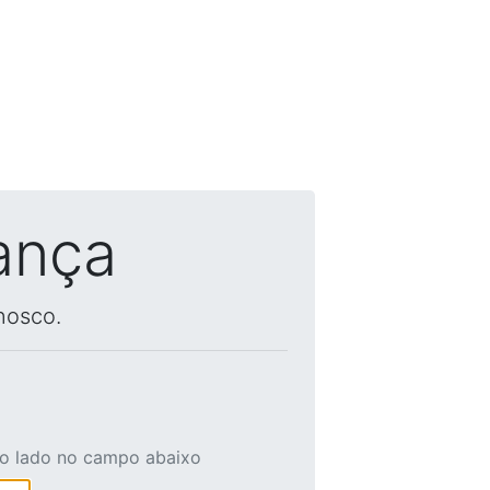
ança
nosco.
ao lado no campo abaixo