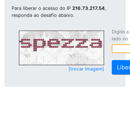
Para liberar o acesso
do IP
216.73.217.54
,
responda ao desafio abaixo.
Digite 
lado no
[trocar imagem]