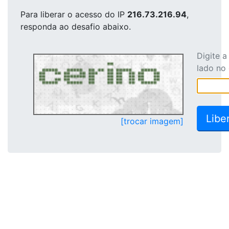
Para liberar o acesso
do IP
216.73.216.94
,
responda ao desafio abaixo.
Digite 
lado no
[trocar imagem]