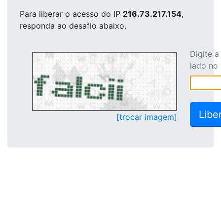
Para liberar o acesso
do IP
216.73.217.154
,
responda ao desafio abaixo.
Digite 
lado no
[trocar imagem]