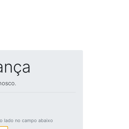
ança
nosco.
ao lado no campo abaixo