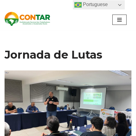
Portuguese
Pular
para
o
conteúdo
Jornada de Lutas