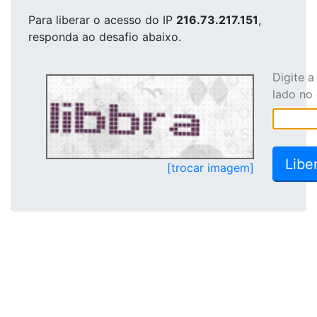
Para liberar o acesso
do IP
216.73.217.151
,
responda ao desafio abaixo.
Digite 
lado no
[trocar imagem]