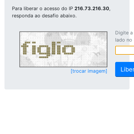
Para liberar o acesso
do IP
216.73.216.30
,
responda ao desafio abaixo.
Digite 
lado no
[trocar imagem]