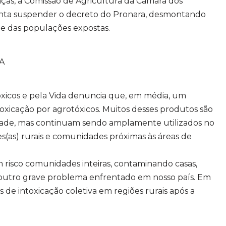
as, a Comissão de Agricultura da Câmara dos
nta suspender o decreto do Pronara, desmontando
de das populações expostas.
TA
icos e pela Vida denuncia que, em média, um
ntoxicação por agrotóxicos. Muitos desses produtos são
idade, mas continuam sendo amplamente utilizados no
res(as) rurais e comunidades próximas às áreas de
m risco comunidades inteiras, contaminando casas,
 é outro grave problema enfrentado em nosso país. Em
 de intoxicação coletiva em regiões rurais após a