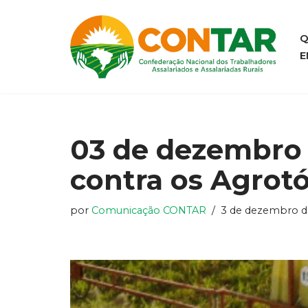
Pular
Q
E
para
o
conteúdo
03 de dezembro 
contra os Agrot
por
Comunicação CONTAR
3 de dezembro d