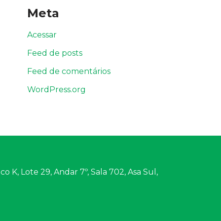
Meta
Acessar
Feed de posts
Feed de comentários
WordPress.org
o K, Lote 29, Andar 7º, Sala 702, Asa Sul,