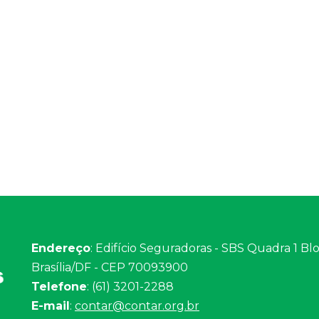
Endereço
: Edifício Seguradoras - SBS Quadra 1 Bloc
Brasília/DF - CEP 70093900
Telefone
: (61) 3201-2288
E-mail
:
contar@contar.org.br