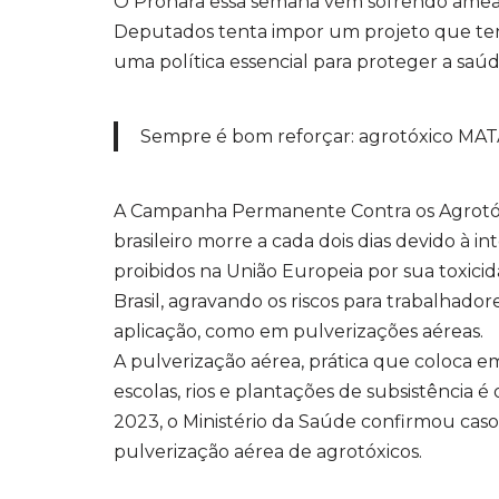
O Pronara essa semana vem sofrendo ameaç
Deputados tenta impor um projeto que te
uma política essencial para proteger a saú
Sempre é bom reforçar: agrotóxico MA
A Campanha Permanente Contra os Agrotóx
brasileiro morre a cada dois dias devido à i
proibidos na União Europeia por sua toxic
Brasil, agravando os riscos para trabalhado
aplicação, como em pulverizações aéreas.
A pulverização aérea, prática que coloca e
escolas, rios e plantações de subsistência
2023, o Ministério da Saúde confirmou casos
pulverização aérea de agrotóxicos.