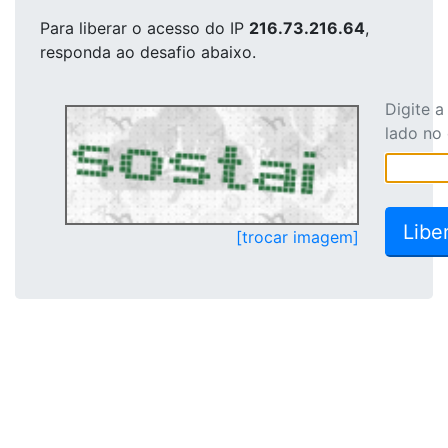
Para liberar o acesso
do IP
216.73.216.64
,
responda ao desafio abaixo.
Digite 
lado no
[trocar imagem]