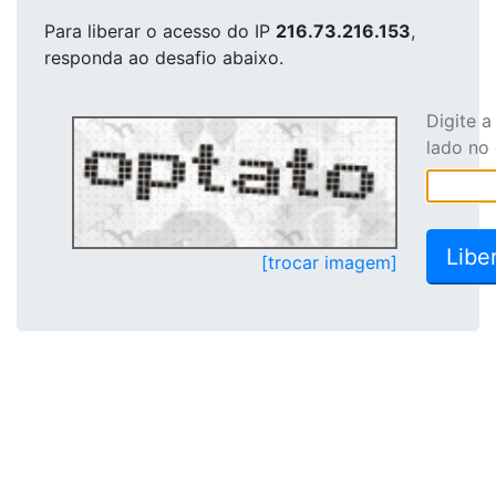
Para liberar o acesso
do IP
216.73.216.153
,
responda ao desafio abaixo.
Digite 
lado no
[trocar imagem]