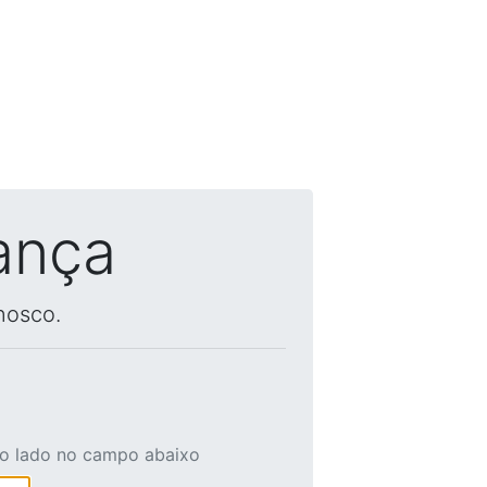
ança
nosco.
ao lado no campo abaixo