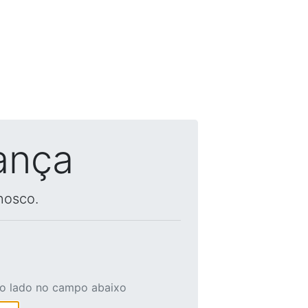
ança
nosco.
ao lado no campo abaixo