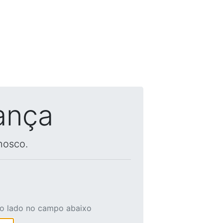
ança
nosco.
ao lado no campo abaixo