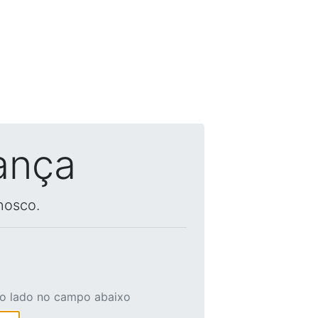
ança
nosco.
ao lado no campo abaixo