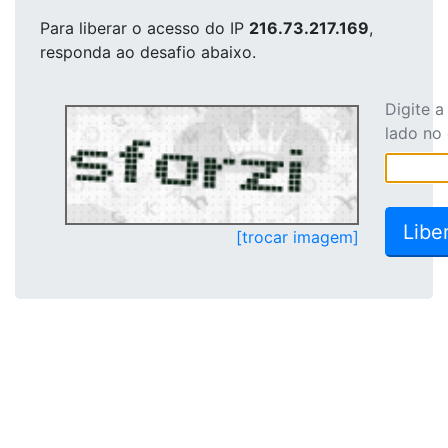
Para liberar o acesso
do IP
216.73.217.169
,
responda ao desafio abaixo.
Digite 
lado no
[trocar imagem]