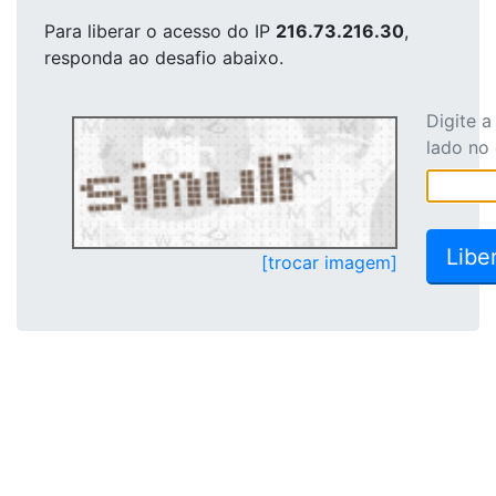
Para liberar o acesso
do IP
216.73.216.30
,
responda ao desafio abaixo.
Digite 
lado no
[trocar imagem]