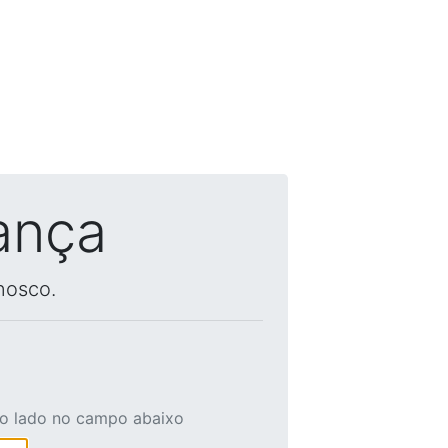
ança
nosco.
ao lado no campo abaixo