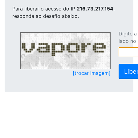
Para liberar o acesso
do IP
216.73.217.154
,
responda ao desafio abaixo.
Digite 
lado no
[trocar imagem]