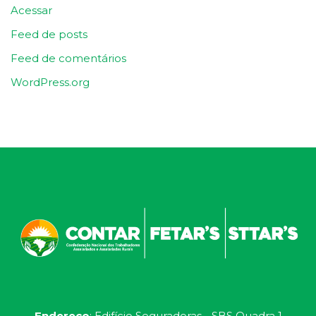
Acessar
Feed de posts
Feed de comentários
WordPress.org
Endereço
: Edifício Seguradoras - SBS Quadra 1