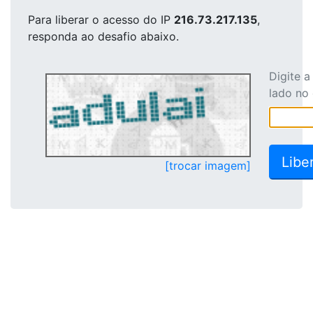
Para liberar o acesso
do IP
216.73.217.135
,
responda ao desafio abaixo.
Digite 
lado no
[trocar imagem]