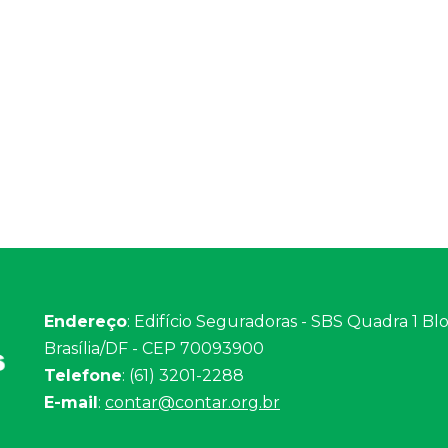
Endereço
: Edifício Seguradoras - SBS Quadra 1 Bloc
Brasília/DF - CEP 70093900
Telefone
: (61) 3201-2288
E-mail
:
contar@contar.org.br