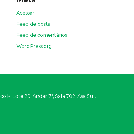
Acessar
Feed de posts
Feed de comentários
WordPress.org
o K, Lote 29, Andar 7º, Sala 702, Asa Sul,