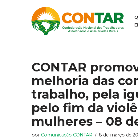
Pular
Q
E
para
o
conteúdo
CONTAR promove
melhoria das con
trabalho, pela i
pelo fim da viol
mulheres – 08 d
por
Comunicação CONTAR
8 de março de 2