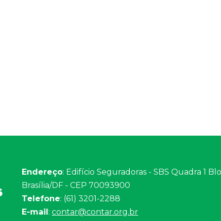
Endereço
: Edifício Seguradoras - SBS Quadra 1 Bloc
Brasília/DF - CEP 70093900
Telefone
: (61) 3201-2288
E-mail
:
contar@contar.org.br