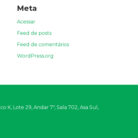
Meta
Acessar
Feed de posts
Feed de comentários
WordPress.org
o K, Lote 29, Andar 7º, Sala 702, Asa Sul,