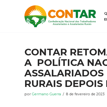
Pular
Q
E
para
o
conteúdo
CONTAR RETOM
A POLÍTICA NA
ASSALARIADOS 
RURAIS DEPOIS 
por
Germano Guerra
8 de fevereiro de 2023