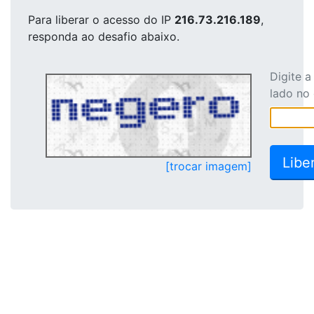
Para liberar o acesso
do IP
216.73.216.189
,
responda ao desafio abaixo.
Digite 
lado no
[trocar imagem]