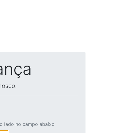
ança
nosco.
ao lado no campo abaixo