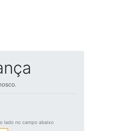
ança
nosco.
ao lado no campo abaixo