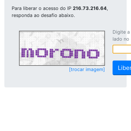
Para liberar o acesso
do IP
216.73.216.64
,
responda ao desafio abaixo.
Digite 
lado no
[trocar imagem]