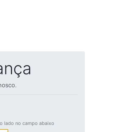
ança
nosco.
ao lado no campo abaixo