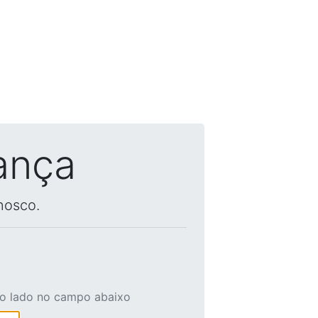
ança
nosco.
ao lado no campo abaixo