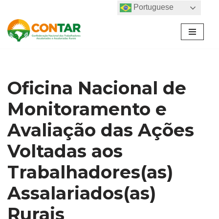
Portuguese
Pular
para
o
conteúdo
Oficina Nacional de
Monitoramento e
Avaliação das Ações
Voltadas aos
Trabalhadores(as)
Assalariados(as)
Rurais