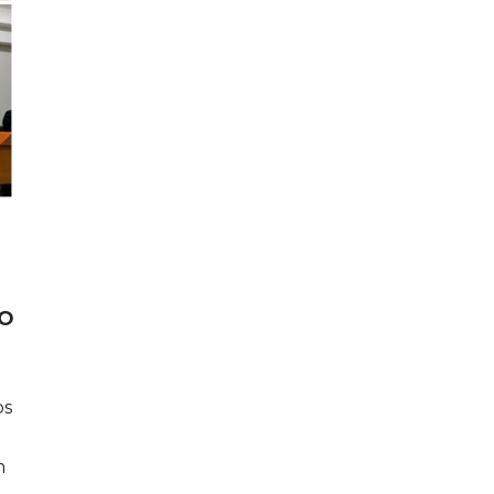
O
PO
os
m