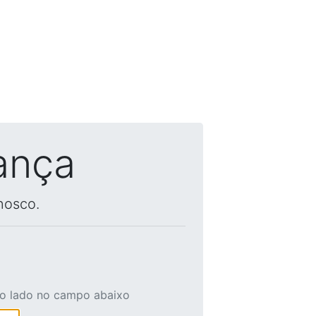
ança
nosco.
ao lado no campo abaixo