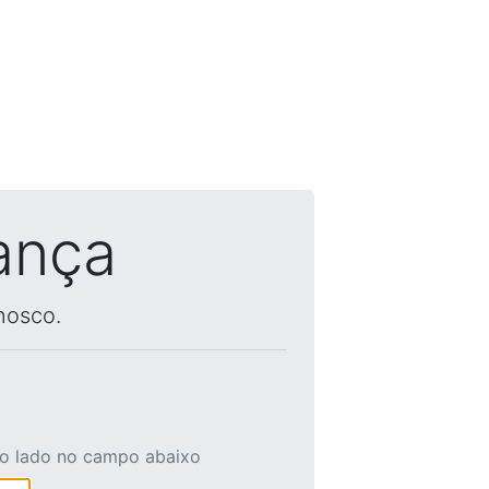
ança
nosco.
ao lado no campo abaixo