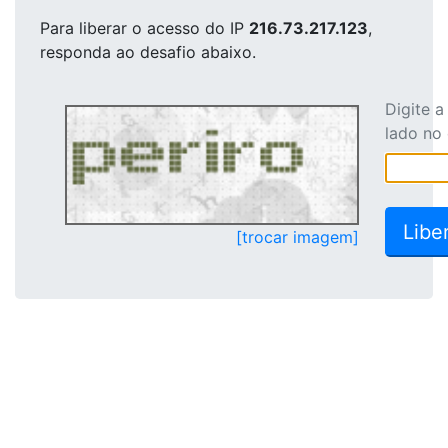
Para liberar o acesso
do IP
216.73.217.123
,
responda ao desafio abaixo.
Digite 
lado no
[trocar imagem]